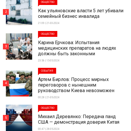
ОБЩЕСТВО
Как ульяновские власти 5 лет убивали
2
семейный бизнес инвалида
21:09 | 21-03-2024
ОБЩЕСТВО
Карина Ерчкова: Испытания
3
медицинских препаратов на людях
должны быть законными
23:56 | 15-05-2024
СОБЫТИЯ
Артем Бирлов: Процесс мирных
4
переговоров с нынешним
руководством Киева невозможен
00:28 | 21-05-2024
ОБЩЕСТВО
Михаил Деревянко: Передача панд
5
США — демонстрация доверия Китая
00:47 | 28-05-2024