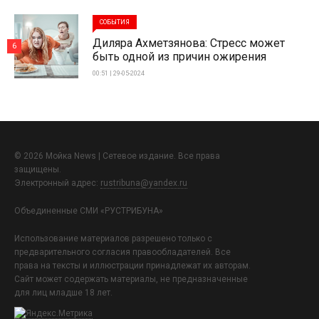
СОБЫТИЯ
Диляра Ахметзянова: Стресс может
6
быть одной из причин ожирения
00:51 | 29-05-2024
© 2026 Мойка News | Сетевое издание. Все права
защищены.
Электронный адрес:
rustribuna@yandex.ru
Объединенные СМИ «РУСТРИБУНА»
Использование материалов разрешено только с
предварительного согласия правообладателей. Все
права на тексты и иллюстрации принадлежат их авторам.
Сайт может содержать материалы, не предназначенные
для лиц младше 18 лет.