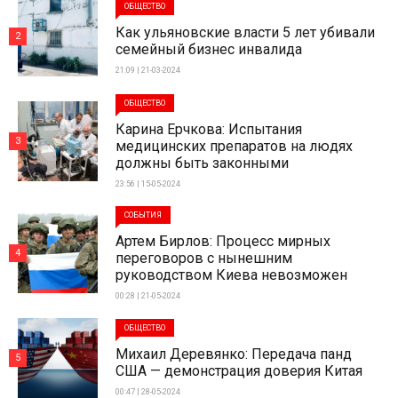
ОБЩЕСТВО
Как ульяновские власти 5 лет убивали
2
семейный бизнес инвалида
21:09 | 21-03-2024
ОБЩЕСТВО
Карина Ерчкова: Испытания
3
медицинских препаратов на людях
должны быть законными
23:56 | 15-05-2024
СОБЫТИЯ
Артем Бирлов: Процесс мирных
4
переговоров с нынешним
руководством Киева невозможен
00:28 | 21-05-2024
ОБЩЕСТВО
Михаил Деревянко: Передача панд
5
США — демонстрация доверия Китая
00:47 | 28-05-2024