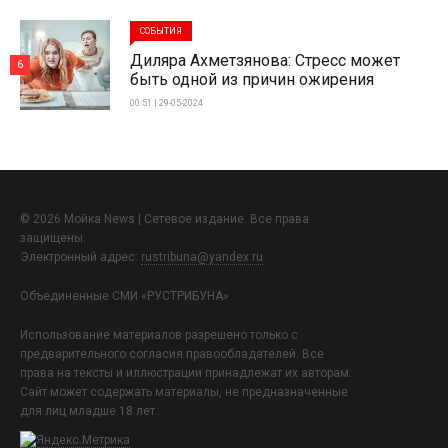
СОБЫТИЯ
Диляра Ахметзянова: Стресс может
6
быть одной из причин ожирения
00:51 | 29-05-2024
© 2026 Мойка News | Сетевое издание. Все права
защищены.
Электронный адрес:
rustribuna@yandex.ru
Объединенные СМИ «РУСТРИБУНА»
Использование материалов разрешено только с
предварительного согласия правообладателей. Все
права на тексты и иллюстрации принадлежат их авторам.
Сайт может содержать материалы, не предназначенные
для лиц младше 18 лет.