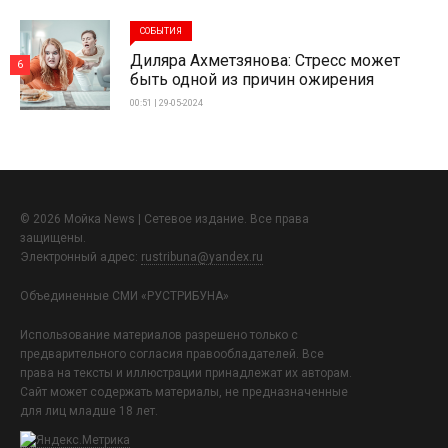
СОБЫТИЯ
Диляра Ахметзянова: Стресс может
6
быть одной из причин ожирения
00:51 | 29-05-2024
© 2026 Мойка News | Сетевое издание. Все права
защищены.
Электронный адрес:
rustribuna@yandex.ru
Объединенные СМИ «РУСТРИБУНА»
Использование материалов разрешено только с
предварительного согласия правообладателей. Все
права на тексты и иллюстрации принадлежат их авторам.
Сайт может содержать материалы, не предназначенные
для лиц младше 18 лет.