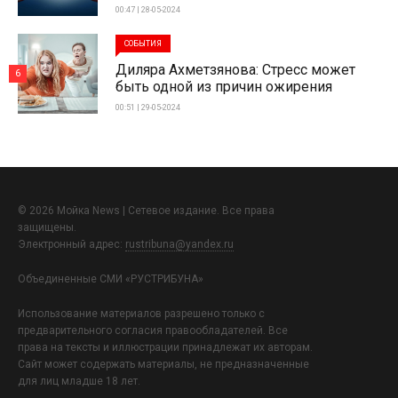
00:47 | 28-05-2024
СОБЫТИЯ
Диляра Ахметзянова: Стресс может
6
быть одной из причин ожирения
00:51 | 29-05-2024
© 2026 Мойка News | Сетевое издание. Все права
защищены.
Электронный адрес:
rustribuna@yandex.ru
Объединенные СМИ «РУСТРИБУНА»
Использование материалов разрешено только с
предварительного согласия правообладателей. Все
права на тексты и иллюстрации принадлежат их авторам.
Сайт может содержать материалы, не предназначенные
для лиц младше 18 лет.