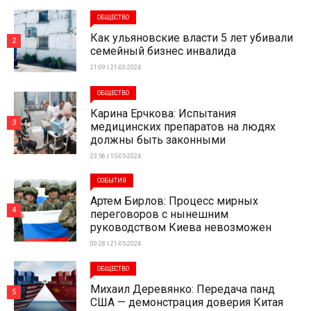
ОБЩЕСТВО
Как ульяновские власти 5 лет убивали
2
семейный бизнес инвалида
21:09 | 21-03-2024
ОБЩЕСТВО
Карина Ерчкова: Испытания
3
медицинских препаратов на людях
должны быть законными
23:56 | 15-05-2024
СОБЫТИЯ
Артем Бирлов: Процесс мирных
4
переговоров с нынешним
руководством Киева невозможен
00:28 | 21-05-2024
ОБЩЕСТВО
Михаил Деревянко: Передача панд
5
США — демонстрация доверия Китая