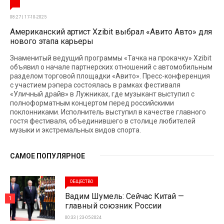
08:27 | 17-10-2025
Американский артист Xzibit выбрал «Авито Авто» для
нового этапа карьеры
Знаменитый ведущий программы «Тачка на прокачку» Xzibit
объявил о начале партнерских отношений с автомобильным
разделом торговой площадки «Авито». Пресс-конференция
с участием рэпера состоялась в рамках фестиваля
«Уличный драйв» в Лужниках, где музыкант выступил с
полноформатным концертом перед российскими
поклонниками. Исполнитель выступил в качестве главного
гостя фестиваля, объединившего в столице любителей
музыки и экстремальных видов спорта.
САМОЕ ПОПУЛЯРНОЕ
ОБЩЕСТВО
Вадим Шумель: Сейчас Китай —
1
главный союзник России
00:33 | 23-05-2024