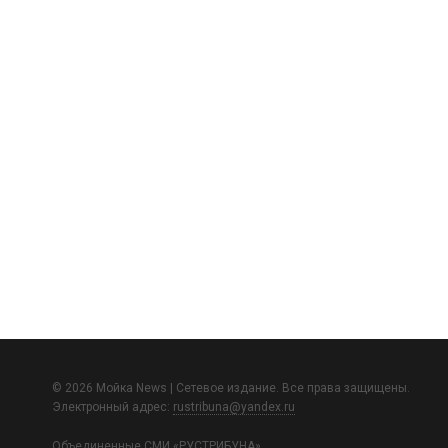
© 2026 Мойка News | Сетевое издание. Все права защищены.
Электронный адрес:
rustribuna@yandex.ru
Объединенные СМИ «РУСТРИБУНА»