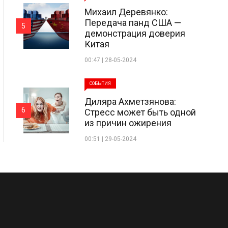
Михаил Деревянко:
Передача панд США —
5
демонстрация доверия
Китая
00:47 | 28-05-2024
СОБЫТИЯ
Диляра Ахметзянова:
6
Стресс может быть одной
из причин ожирения
00:51 | 29-05-2024