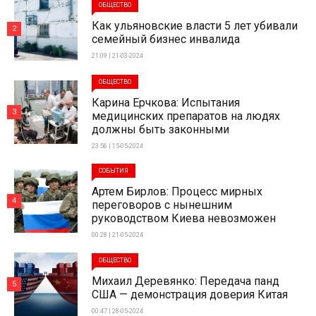
ОБЩЕСТВО
Как ульяновские власти 5 лет убивали
2
семейный бизнес инвалида
21:09 | 21-03-2024
ОБЩЕСТВО
Карина Ерчкова: Испытания
3
медицинских препаратов на людях
должны быть законными
23:56 | 15-05-2024
СОБЫТИЯ
Артем Бирлов: Процесс мирных
4
переговоров с нынешним
руководством Киева невозможен
00:28 | 21-05-2024
ОБЩЕСТВО
Михаил Деревянко: Передача панд
5
США — демонстрация доверия Китая
00:47 | 28-05-2024