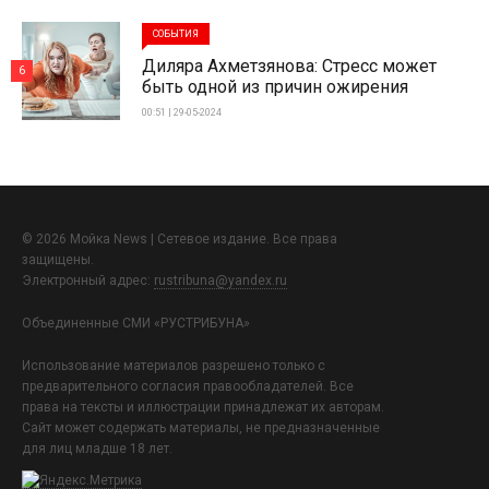
СОБЫТИЯ
Диляра Ахметзянова: Стресс может
6
быть одной из причин ожирения
00:51 | 29-05-2024
© 2026 Мойка News | Сетевое издание. Все права
защищены.
Электронный адрес:
rustribuna@yandex.ru
Объединенные СМИ «РУСТРИБУНА»
Использование материалов разрешено только с
предварительного согласия правообладателей. Все
права на тексты и иллюстрации принадлежат их авторам.
Сайт может содержать материалы, не предназначенные
для лиц младше 18 лет.