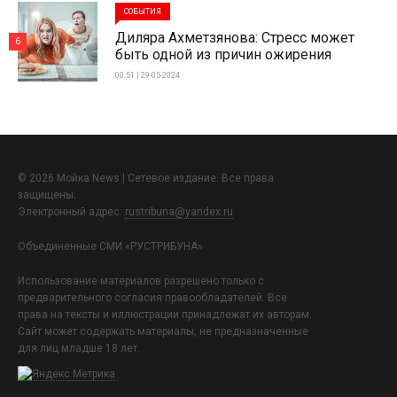
СОБЫТИЯ
Диляра Ахметзянова: Стресс может
6
быть одной из причин ожирения
00:51 | 29-05-2024
© 2026 Мойка News | Сетевое издание. Все права
защищены.
Электронный адрес:
rustribuna@yandex.ru
Объединенные СМИ «РУСТРИБУНА»
Использование материалов разрешено только с
предварительного согласия правообладателей. Все
права на тексты и иллюстрации принадлежат их авторам.
Сайт может содержать материалы, не предназначенные
для лиц младше 18 лет.