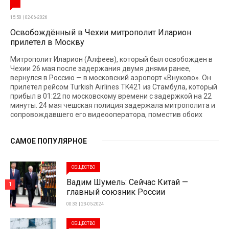
15:50 | 02-06-2026
Освобождённый в Чехии митрополит Иларион
прилетел в Москву
Митрополит Иларион (Алфеев), который был освобожден в
Чехии 26 мая после задержания двумя днями ранее,
вернулся в Россию — в московский аэропорт «Внуково». Он
прилетел рейсом Turkish Airlines TK421 из Стамбула, который
прибыл в 01:22 по московскому времени с задержкой на 22
минуты. 24 мая чешская полиция задержала митрополита и
сопровождавшего его видеооператора, поместив обоих
САМОЕ ПОПУЛЯРНОЕ
ОБЩЕСТВО
Вадим Шумель: Сейчас Китай —
1
главный союзник России
00:33 | 23-05-2024
ОБЩЕСТВО