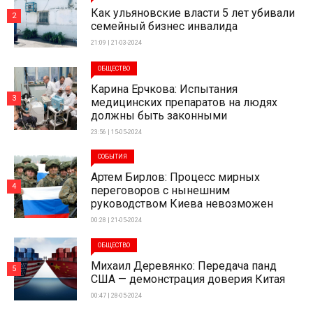
Как ульяновские власти 5 лет убивали
2
семейный бизнес инвалида
21:09 | 21-03-2024
ОБЩЕСТВО
Карина Ерчкова: Испытания
3
медицинских препаратов на людях
должны быть законными
23:56 | 15-05-2024
СОБЫТИЯ
Артем Бирлов: Процесс мирных
4
переговоров с нынешним
руководством Киева невозможен
00:28 | 21-05-2024
ОБЩЕСТВО
Михаил Деревянко: Передача панд
5
США — демонстрация доверия Китая
00:47 | 28-05-2024