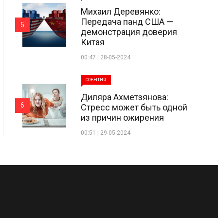
Михаил Деревянко:
Передача панд США —
5
демонстрация доверия
Китая
00:47 | 28-05-2024
СОБЫТИЯ
Диляра Ахметзянова:
6
Стресс может быть одной
из причин ожирения
00:51 | 29-05-2024