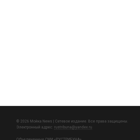
© 2026 Мойка News | Сетевое издание. Все права защищены.
Электронный адрес:
rustribuna@yandex.ru
Объединенные СМИ «РУСТРИБУНА»