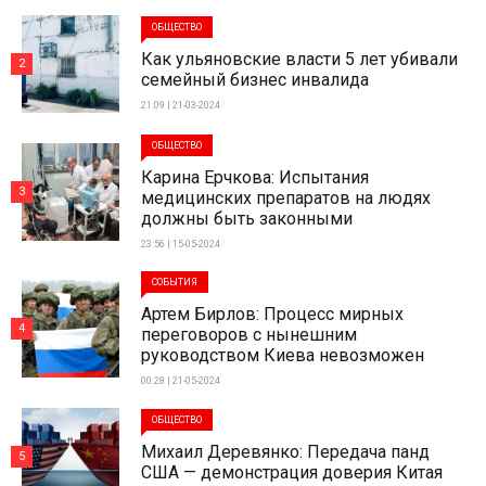
ОБЩЕСТВО
Как ульяновские власти 5 лет убивали
2
семейный бизнес инвалида
21:09 | 21-03-2024
ОБЩЕСТВО
Карина Ерчкова: Испытания
3
медицинских препаратов на людях
должны быть законными
23:56 | 15-05-2024
СОБЫТИЯ
Артем Бирлов: Процесс мирных
4
переговоров с нынешним
руководством Киева невозможен
00:28 | 21-05-2024
ОБЩЕСТВО
Михаил Деревянко: Передача панд
5
США — демонстрация доверия Китая