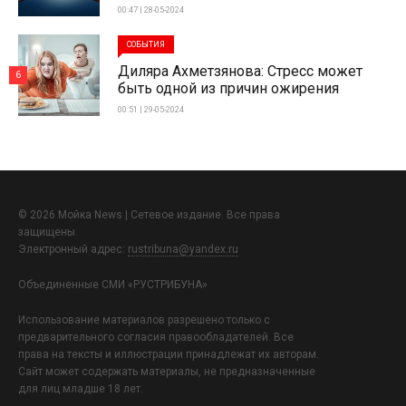
00:47 | 28-05-2024
СОБЫТИЯ
Диляра Ахметзянова: Стресс может
6
быть одной из причин ожирения
00:51 | 29-05-2024
© 2026 Мойка News | Сетевое издание. Все права
защищены.
Электронный адрес:
rustribuna@yandex.ru
Объединенные СМИ «РУСТРИБУНА»
Использование материалов разрешено только с
предварительного согласия правообладателей. Все
права на тексты и иллюстрации принадлежат их авторам.
Сайт может содержать материалы, не предназначенные
для лиц младше 18 лет.