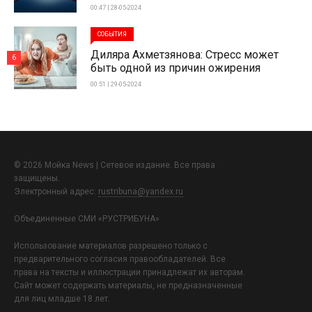
00:47 | 28-05-2024
СОБЫТИЯ
Диляра Ахметзянова: Стресс может
6
быть одной из причин ожирения
00:51 | 29-05-2024
© 2026 Мойка News | Сетевое издание. Все права
защищены.
Электронный адрес:
rustribuna@yandex.ru
Объединенные СМИ «РУСТРИБУНА»
Использование материалов разрешено только с
предварительного согласия правообладателей. Все
права на тексты и иллюстрации принадлежат их авторам.
Сайт может содержать материалы, не предназначенные
для лиц младше 18 лет.