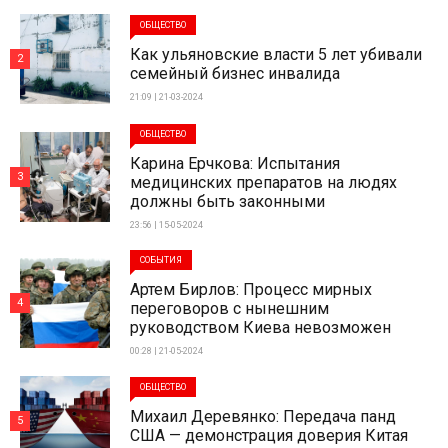
ОБЩЕСТВО
Как ульяновские власти 5 лет убивали
2
семейный бизнес инвалида
21:09 | 21-03-2024
ОБЩЕСТВО
Карина Ерчкова: Испытания
3
медицинских препаратов на людях
должны быть законными
23:56 | 15-05-2024
СОБЫТИЯ
Артем Бирлов: Процесс мирных
4
переговоров с нынешним
руководством Киева невозможен
00:28 | 21-05-2024
ОБЩЕСТВО
Михаил Деревянко: Передача панд
5
США — демонстрация доверия Китая