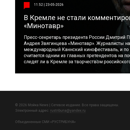
11:52 | 23-05-2026
В Кремле не стали комментиро
«Минотавр»
Пресс-секретарь президента России Дмитрий 
Андрея Звягинцева «Минотавр». Журналисты нап
международный Каннский кинофестиваль, и по 
считается одним из главных претендентов на по
следят ли в Кремле за творчеством российског
© 2026 Мойка News | Сетевое издание. Все права защищены.
Электронный адрес:
rustribuna@yandex.ru
Объединенные СМИ «РУСТРИБУНА»