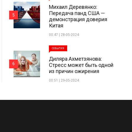
Михаил Деревянко:
Передача панд США —
5
демонстрация доверия
Китая
00:47 | 28-05-2024
СОБЫТИЯ
Диляра Ахметзянова:
6
Стресс может быть одной
из причин ожирения
00:51 | 29-05-2024