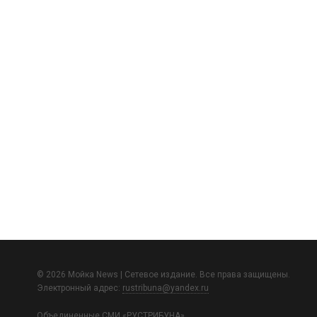
© 2026 Мойка News | Сетевое издание. Все права защищены.
Электронный адрес:
rustribuna@yandex.ru
Объединенные СМИ «РУСТРИБУНА»