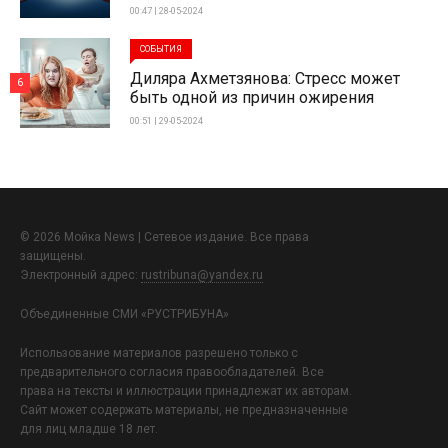
00:47 | 28-05-2024
СОБЫТИЯ
Диляра Ахметзянова: Стресс может
6
быть одной из причин ожирения
00:51 | 29-05-2024
© 2026 Мойка News | Сетевое издание. Все права
защищены.
Электронный адрес:
rustribuna@yandex.ru
Объединенные СМИ «РУСТРИБУНА»
Использование материалов разрешено только с
предварительного согласия правообладателей. Все
права на тексты и иллюстрации принадлежат их авторам.
Сайт может содержать материалы, не предназначенные
для лиц младше 18 лет.