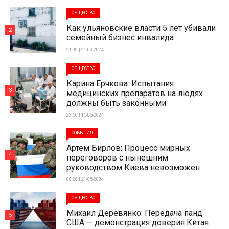
ОБЩЕСТВО
Как ульяновские власти 5 лет убивали
2
семейный бизнес инвалида
21:09 | 21-03-2024
ОБЩЕСТВО
Карина Ерчкова: Испытания
3
медицинских препаратов на людях
должны быть законными
23:56 | 15-05-2024
СОБЫТИЯ
Артем Бирлов: Процесс мирных
4
переговоров с нынешним
руководством Киева невозможен
00:28 | 21-05-2024
ОБЩЕСТВО
Михаил Деревянко: Передача панд
5
США — демонстрация доверия Китая