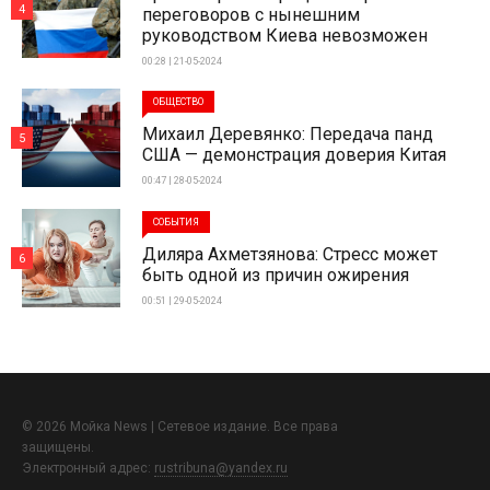
4
переговоров с нынешним
руководством Киева невозможен
00:28 | 21-05-2024
ОБЩЕСТВО
Михаил Деревянко: Передача панд
5
США — демонстрация доверия Китая
00:47 | 28-05-2024
СОБЫТИЯ
Диляра Ахметзянова: Стресс может
6
быть одной из причин ожирения
00:51 | 29-05-2024
© 2026 Мойка News | Сетевое издание. Все права
защищены.
Электронный адрес:
rustribuna@yandex.ru