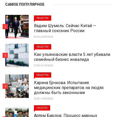
САМОЕ ПОПУЛЯРНОЕ
ОБЩЕСТВО
Вадим Шумель: Сейчас Китай —
1
главный союзник России
00:33 | 23-05-2024
ОБЩЕСТВО
Как ульяновские власти 5 лет убивали
2
семейный бизнес инвалида
21:09 | 21-03-2024
ОБЩЕСТВО
Карина Ерчкова: Испытания
3
медицинских препаратов на людях
должны быть законными
23:56 | 15-05-2024
СОБЫТИЯ
Артем Бирлов: Процесс мирных