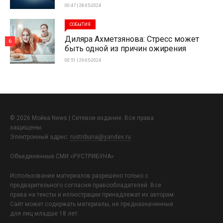
00:47 | 28-05-2024
СОБЫТИЯ
Диляра Ахметзянова: Стресс может
6
быть одной из причин ожирения
00:51 | 29-05-2024
© 2026 Мойка News | Сетевое издание. Все права
защищены.
Электронный адрес:
rustribuna@yandex.ru
Объединенные СМИ «РУСТРИБУНА»
Использование материалов разрешено только с
предварительного согласия правообладателей. Все
права на тексты и иллюстрации принадлежат их авторам.
Сайт может содержать материалы, не предназначенные
для лиц младше 18 лет.