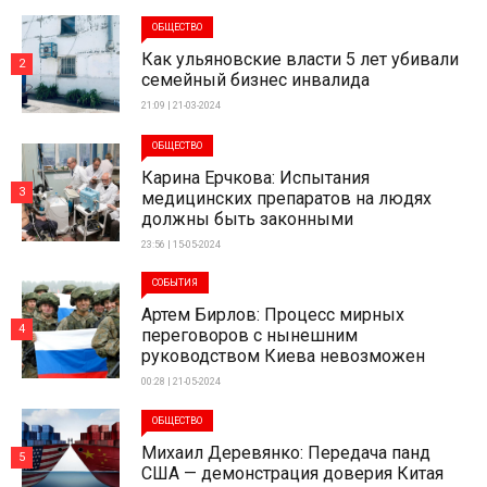
ОБЩЕСТВО
Как ульяновские власти 5 лет убивали
2
семейный бизнес инвалида
21:09 | 21-03-2024
ОБЩЕСТВО
Карина Ерчкова: Испытания
3
медицинских препаратов на людях
должны быть законными
23:56 | 15-05-2024
СОБЫТИЯ
Артем Бирлов: Процесс мирных
4
переговоров с нынешним
руководством Киева невозможен
00:28 | 21-05-2024
ОБЩЕСТВО
Михаил Деревянко: Передача панд
5
США — демонстрация доверия Китая