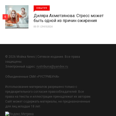
СОБЫТИЯ
Диляра Ахметзянова: Стресс может
6
быть одной из причин ожирения
00:51 | 29-05-2024
© 2026 Мойка News | Сетевое издание. Все права
защищены.
Электронный адрес:
rustribuna@yandex.ru
Объединенные СМИ «РУСТРИБУНА»
Использование материалов разрешено только с
предварительного согласия правообладателей. Все
права на тексты и иллюстрации принадлежат их авторам.
Сайт может содержать материалы, не предназначенные
для лиц младше 18 лет.