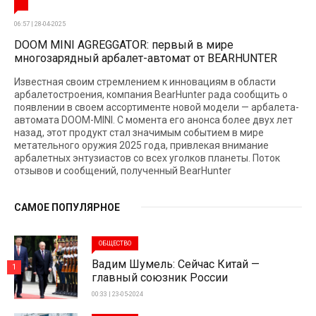
06:57 | 28-04-2025
DOOM MINI AGREGGATOR: первый в мире
многозарядный арбалет-автомат от BEARHUNTER
Известная своим стремлением к инновациям в области
арбалетостроения, компания BearHunter рада сообщить о
появлении в своем ассортименте новой модели — арбалета-
автомата DOOM-MINI. С момента его анонса более двух лет
назад, этот продукт стал значимым событием в мире
метательного оружия 2025 года, привлекая внимание
арбалетных энтузиастов со всех уголков планеты. Поток
отзывов и сообщений, полученный BearHunter
САМОЕ ПОПУЛЯРНОЕ
ОБЩЕСТВО
Вадим Шумель: Сейчас Китай —
1
главный союзник России
00:33 | 23-05-2024