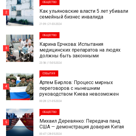
ОБЩЕСТВО
Как ульяновские власти 5 лет убивали
2
семейный бизнес инвалида
21:09 | 21-03-2024
ОБЩЕСТВО
Карина Ерчкова: Испытания
3
медицинских препаратов на людях
должны быть законными
23:56 | 15-05-2024
СОБЫТИЯ
Артем Бирлов: Процесс мирных
4
переговоров с нынешним
руководством Киева невозможен
00:28 | 21-05-2024
ОБЩЕСТВО
Михаил Деревянко: Передача панд
5
США — демонстрация доверия Китая
00:47 | 28-05-2024