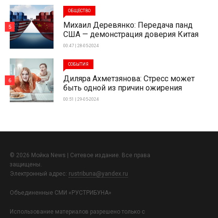
ОБЩЕСТВО
Михаил Деревянко: Передача панд
5
США — демонстрация доверия Китая
00:47 | 28-05-2024
СОБЫТИЯ
Диляра Ахметзянова: Стресс может
6
быть одной из причин ожирения
00:51 | 29-05-2024
© 2026 Мойка News | Сетевое издание. Все права
защищены.
Электронный адрес:
rustribuna@yandex.ru
Объединенные СМИ «РУСТРИБУНА»
Использование материалов разрешено только с