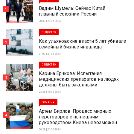
Вадим Шумель: Сейчас Китай —
1
главный союзник России
00:33 | 23-05-2024
ОБЩЕСТВО
Как ульяновские власти 5 лет убивали
2
семейный бизнес инвалида
21:09 | 21-03-2024
ОБЩЕСТВО
Карина Ерчкова: Испытания
3
медицинских препаратов на людях
должны быть законными
23:56 | 15-05-2024
СОБЫТИЯ
Артем Бирлов: Процесс мирных
4
переговоров с нынешним
руководством Киева невозможен
00:28 | 21-05-2024