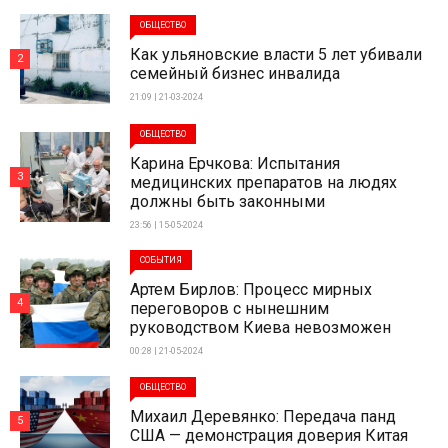
ОБЩЕСТВО
Как ульяновские власти 5 лет убивали
2
семейный бизнес инвалида
21:09 | 21-03-2024
ОБЩЕСТВО
Карина Ерчкова: Испытания
3
медицинских препаратов на людях
должны быть законными
23:56 | 15-05-2024
СОБЫТИЯ
Артем Бирлов: Процесс мирных
4
переговоров с нынешним
руководством Киева невозможен
00:28 | 21-05-2024
ОБЩЕСТВО
Михаил Деревянко: Передача панд
5
США — демонстрация доверия Китая