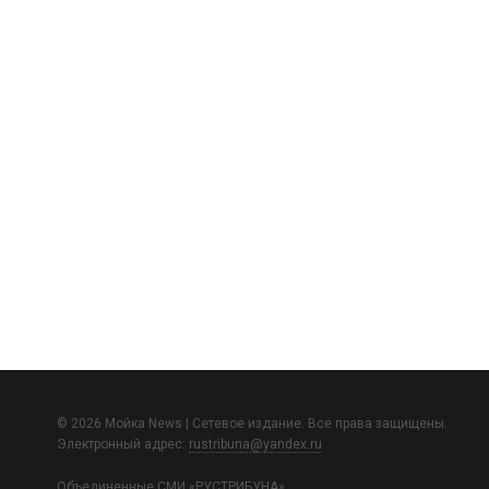
© 2026 Мойка News | Сетевое издание. Все права защищены.
Электронный адрес:
rustribuna@yandex.ru
Объединенные СМИ «РУСТРИБУНА»