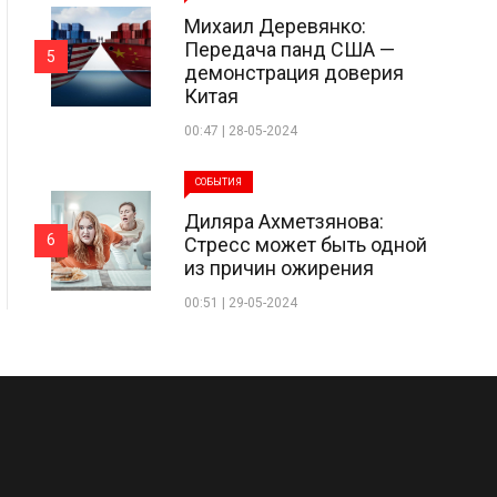
Михаил Деревянко:
Передача панд США —
5
демонстрация доверия
Китая
00:47 | 28-05-2024
СОБЫТИЯ
Диляра Ахметзянова:
6
Стресс может быть одной
из причин ожирения
00:51 | 29-05-2024