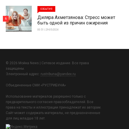
СОБЫТИЯ
Диляра Ахметзянова: Стресс может
6
быть одной из причин ожирения
00:51 | 29-05-2024
© 2026 Мойка News | Сетевое издание. Все права
защищены.
Электронный адрес:
rustribuna@yandex.ru
Объединенные СМИ «РУСТРИБУНА»
Использование материалов разрешено только с
предварительного согласия правообладателей. Все
права на тексты и иллюстрации принадлежат их авторам.
Сайт может содержать материалы, не предназначенные
для лиц младше 18 лет.