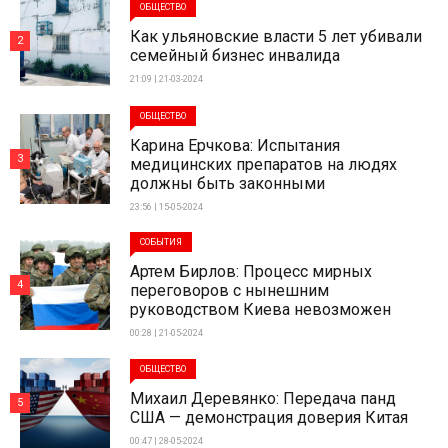
ОБЩЕСТВО
Как ульяновские власти 5 лет убивали
2
семейный бизнес инвалида
21:09 | 21-03-2024
ОБЩЕСТВО
Карина Ерчкова: Испытания
3
медицинских препаратов на людях
должны быть законными
23:56 | 15-05-2024
СОБЫТИЯ
Артем Бирлов: Процесс мирных
4
переговоров с нынешним
руководством Киева невозможен
00:28 | 21-05-2024
ОБЩЕСТВО
Михаил Деревянко: Передача панд
5
США — демонстрация доверия Китая
00:47 | 28-05-2024