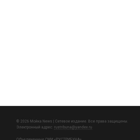
© 2026 Мойка News | Сетевое издание. Все права защищены.
Электронный адрес:
rustribuna@yandex.ru
Объединенные СМИ «РУСТРИБУНА»