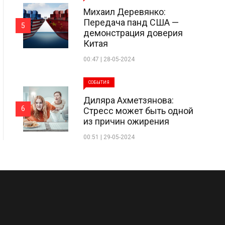
Михаил Деревянко:
Передача панд США —
5
демонстрация доверия
Китая
00:47 | 28-05-2024
СОБЫТИЯ
Диляра Ахметзянова:
6
Стресс может быть одной
из причин ожирения
00:51 | 29-05-2024