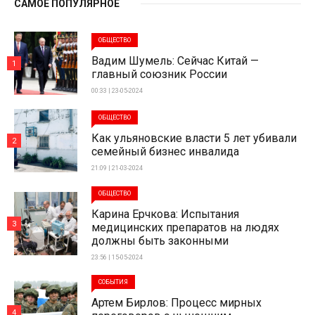
САМОЕ ПОПУЛЯРНОЕ
ОБЩЕСТВО
Вадим Шумель: Сейчас Китай —
1
главный союзник России
00:33 | 23-05-2024
ОБЩЕСТВО
Как ульяновские власти 5 лет убивали
2
семейный бизнес инвалида
21:09 | 21-03-2024
ОБЩЕСТВО
Карина Ерчкова: Испытания
3
медицинских препаратов на людях
должны быть законными
23:56 | 15-05-2024
СОБЫТИЯ
Артем Бирлов: Процесс мирных
4