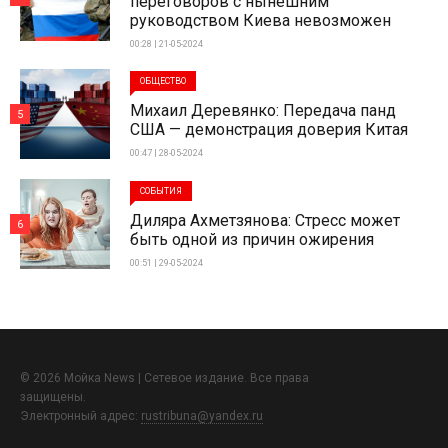
переговоров с нынешним
руководством Киева невозможен
00:28 | 21-05-2024
ОБЩЕСТВО
Михаил Деревянко: Передача панд
5
США — демонстрация доверия Китая
00:47 | 28-05-2024
СОБЫТИЯ
Диляра Ахметзянова: Стресс может
6
быть одной из причин ожирения
00:51 | 29-05-2024
© 2026 Мойка News | Сетевое издание. Все права
защищены.
Электронный адрес:
rustribuna@yandex.ru