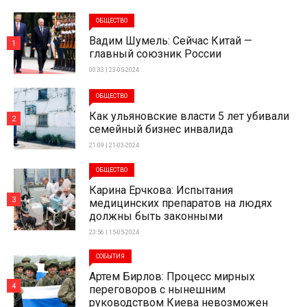
ОБЩЕСТВО
Вадим Шумель: Сейчас Китай —
1
главный союзник России
00:33 | 23-05-2024
ОБЩЕСТВО
Как ульяновские власти 5 лет убивали
2
семейный бизнес инвалида
21:09 | 21-03-2024
ОБЩЕСТВО
Карина Ерчкова: Испытания
3
медицинских препаратов на людях
должны быть законными
23:56 | 15-05-2024
СОБЫТИЯ
Артем Бирлов: Процесс мирных
4
переговоров с нынешним
руководством Киева невозможен