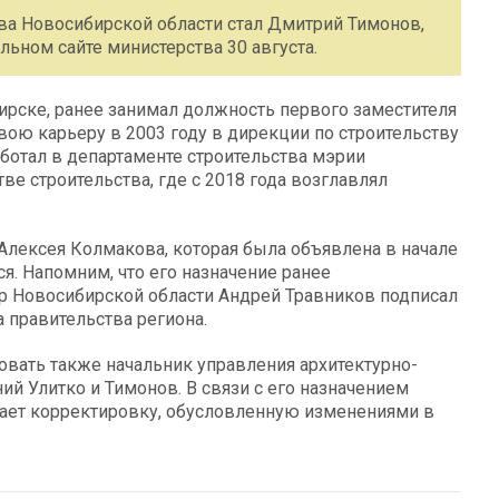
а Новосибирской области стал Дмитрий Тимонов,
ьном сайте министерства 30 августа.
ирске, ранее занимал должность первого заместителя
вою карьеру в 2003 году в дирекции по строительству
аботал в департаменте строительства мэрии
ве строительства, где с 2018 года возглавлял
Алексея Колмакова, которая была объявлена в начале
. Напомним, что его назначение ранее
ор Новосибирской области Андрей Травников подписал
 правительства региона.
овать также начальник управления архитектурно-
й Улитко и Тимонов. В связи с его назначением
жает корректировку, обусловленную изменениями в