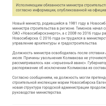
Исполняющим обязанности министра строительств
согласно информации, опубликованной на официал
Новый министр, родившийся в 1981 году в Новосиб
министра строительства в регионе. Тимонов начал с
ОАО «Новосибирскэнерго», а с 2008 по 2016 годы р
Новосибирска. С 2016 года он трудился в министерст
управление архитектуры и градостроительства.
Должность министра освободилась после отставки 
июля. Причины увольнения Колмакова не уточняются
рассматривалось как «серьезный аванс». Губернат
распоряжение об исключении Колмакова из состава
Согласно сообщениям, на должность могли претенд
строительной инспекции мэрии Новосибирска Евгени
новая структура городской администрации продол
руководстве министерства.