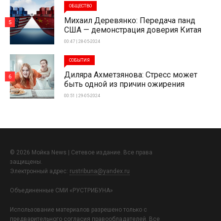
ОБЩЕСТВО
Михаил Деревянко: Передача панд
5
США — демонстрация доверия Китая
00:47 | 28-05-2024
СОБЫТИЯ
Диляра Ахметзянова: Стресс может
6
быть одной из причин ожирения
00:51 | 29-05-2024
© 2026 Мойка News | Сетевое издание. Все права
защищены.
Электронный адрес:
rustribuna@yandex.ru
Объединенные СМИ «РУСТРИБУНА»
Использование материалов разрешено только с
предварительного согласия правообладателей. Все