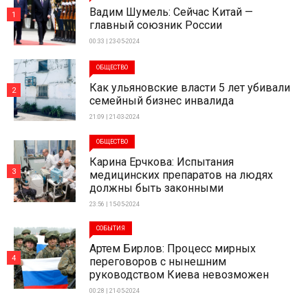
Вадим Шумель: Сейчас Китай —
1
главный союзник России
00:33 | 23-05-2024
ОБЩЕСТВО
Как ульяновские власти 5 лет убивали
2
семейный бизнес инвалида
21:09 | 21-03-2024
ОБЩЕСТВО
Карина Ерчкова: Испытания
3
медицинских препаратов на людях
должны быть законными
23:56 | 15-05-2024
СОБЫТИЯ
Артем Бирлов: Процесс мирных
4
переговоров с нынешним
руководством Киева невозможен
00:28 | 21-05-2024