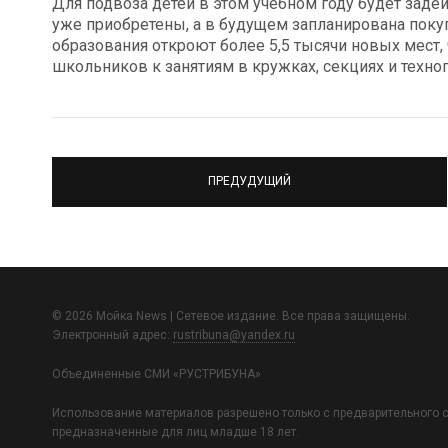
Для подвоза детей в этом учебном году будет заде
уже приобретены, а в будущем запланирована поку
образования откроют более 5,5 тысячи новых мест,
школьников к занятиям в кружках, секциях и техноп
ПРЕДУДУЩИЙ
© 2026 Мойка News | Сетевое издание. Все права защищены.
Электронный адрес:
rustribuna@yandex.ru
Объединенные СМИ «РУСТРИБУНА»
Использование материалов разрешено только с предварительного с
предназначенные для лиц младше 18 лет.