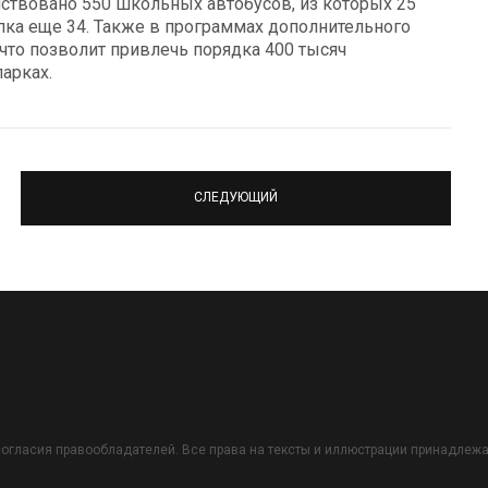
йствовано 550 школьных автобусов, из которых 25
пка еще 34. Также в программах дополнительного
 что позволит привлечь порядка 400 тысяч
арках.
СЛЕДУЮЩИЙ
огласия правообладателей. Все права на тексты и иллюстрации принадлежат