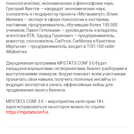
психологических, экономических и философских наук,
Григорий Аветов — кандидат экономических наук,
основатель и гендиректор проекта «Мегакампус», Юлия
Ивлиева — эксперт в сфере психологии и эзотерики,
наставник, предприниматель, обучившая более 100 000
учеников, Павел Гительман — руководитель и владелец
агентства RTA, Эдуард Гуринович — предприниматель,
инвестор, сооснователь CarPrice, CarMoney и Кристина
Мкртычян – предприниматель, входит в ТОП-100 seller
Wildberries.
Двухдневная программа MPSTATS CONF 3.0 будет
насыщена воркшопами, нетворкингами, бизнес-разборами и
выступлениями спикеров. Форум поможет всем участникам
прокачать свои навыки, получить полезные инсайты от
ведущих экспертов и узнать эффективные кейсы для
продвижения своего бизнеса.
MPSTATS CONF 3.0 – мероприятие категории 18+,
зарегистрироваться на которое можно по ссылке:
https://mpstatsconf.io