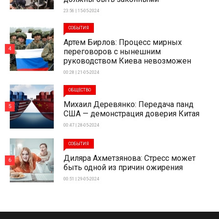
23:56 | 15-05-2024
СОБЫТИЯ
Артем Бирлов: Процесс мирных
4
переговоров с нынешним
руководством Киева невозможен
00:28 | 21-05-2024
ОБЩЕСТВО
Михаил Деревянко: Передача панд
5
США — демонстрация доверия Китая
00:47 | 28-05-2024
СОБЫТИЯ
Диляра Ахметзянова: Стресс может
6
быть одной из причин ожирения
00:51 | 29-05-2024