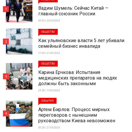
Вадим Шумель: Сейчас Китай —
1
главный союзник России
00:33 | 23-05-2024
ОБЩЕСТВО
Как ульяновские власти 5 лет убивали
2
семейный бизнес инвалида
21:09 | 21-03-2024
ОБЩЕСТВО
Карина Ерчкова: Испытания
3
медицинских препаратов на людях
должны быть законными
23:56 | 15-05-2024
СОБЫТИЯ
Артем Бирлов: Процесс мирных
4
переговоров с нынешним
руководством Киева невозможен
00:28 | 21-05-2024