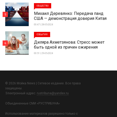
ОБЩЕСТВО
Михаил Деревянко: Передача панд
5
США — демонстрация доверия Китая
00:47 | 28-05-2024
СОБЫТИЯ
Диляра Ахметзянова: Стресс может
6
быть одной из причин ожирения
00:51 | 29-05-2024
© 2026 Мойка News | Сетевое издание. Все права
защищены.
Электронный адрес:
rustribuna@yandex.ru
Объединенные СМИ «РУСТРИБУНА»
Использование материалов разрешено только с