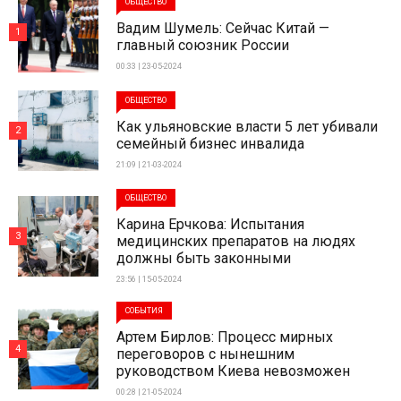
ОБЩЕСТВО
Вадим Шумель: Сейчас Китай —
1
главный союзник России
00:33 | 23-05-2024
ОБЩЕСТВО
Как ульяновские власти 5 лет убивали
2
семейный бизнес инвалида
21:09 | 21-03-2024
ОБЩЕСТВО
Карина Ерчкова: Испытания
3
медицинских препаратов на людях
должны быть законными
23:56 | 15-05-2024
СОБЫТИЯ
Артем Бирлов: Процесс мирных
4
переговоров с нынешним
руководством Киева невозможен
00:28 | 21-05-2024