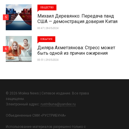
ОБЩЕСТВО
Михаил Деревянко: Передача панд
5
США — демонстрация доверия Китая
00:47 | 28-05-2024
СОБЫТИЯ
Диляра Ахметзянова: Стресс может
6
быть одной из причин ожирения
00:51 | 29-05-2024
© 2026 Мойка News | Сетевое издание. Все права
защищены.
Электронный адрес:
rustribuna@yandex.ru
Объединенные СМИ «РУСТРИБУНА»
Использование материалов разрешено только с