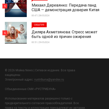
Михаил Деревянко: Передача панд
5
США — демонстрация доверия Китая
00:47 | 28-05-2024
СОБЫТИЯ
Диляра Ахметзянова: Стресс может
6
быть одной из причин ожирения
00:51 | 29-05-2024
© 2026 Мойка News | Сетевое издание. Все права
защищены.
Электронный адрес:
rustribuna@yandex.ru
Объединенные СМИ «РУСТРИБУНА»
Использование материалов разрешено только с
предварительного согласия правообладателей. Все
права на тексты и иллюстрации принадлежат их авторам.