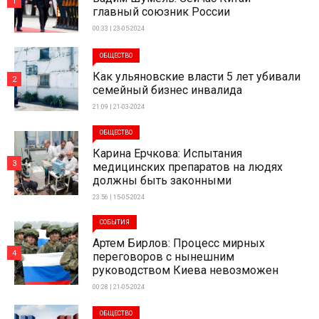
1
главный союзник России
00:33 | 23-05-2024
ОБЩЕСТВО
Как ульяновские власти 5 лет убивали
2
семейный бизнес инвалида
21:09 | 21-03-2024
ОБЩЕСТВО
Карина Ерчкова: Испытания
3
медицинских препаратов на людях
должны быть законными
23:56 | 15-05-2024
СОБЫТИЯ
Артем Бирлов: Процесс мирных
4
переговоров с нынешним
руководством Киева невозможен
00:28 | 21-05-2024
ОБЩЕСТВО