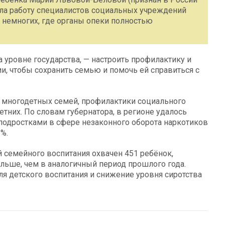
ла работу специалистов социальных учреждений
из немногих, где органы опеки полностью
на уровне государства, — настроить профилактику и
и, чтобы сохранить семью и помочь ей справиться с
 многодетных семей, профилактики социального
тних. По словам губернатора, в регионе удалось
подростками в сфере незаконного оборота наркотиков
8%.
ой семейного воспитания охвачен 451 ребёнок,
ольше, чем в аналогичный период прошлого года.
 детского воспитания и снижение уровня сиротства