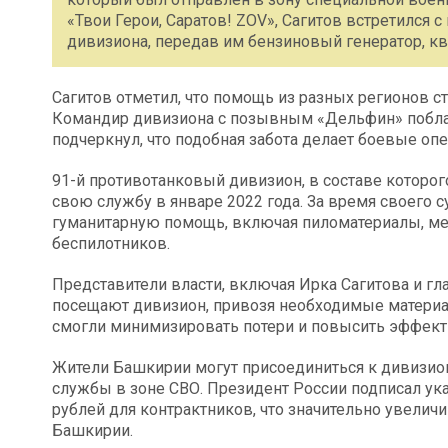
«Твои Герои, Саратов! ZOV», Сагитов встретился
дивизиона, передав им бензиновый генератор, к
Сагитов отметил, что помощь из разных регионов 
Командир дивизиона с позывным «Дельфин» побла
подчеркнул, что подобная забота делает боевые о
91-й противотанковый дивизион, в составе которо
свою службу в январе 2022 года. За время своего
гуманитарную помощь, включая пиломатериалы, ме
беспилотников.
Представители власти, включая Ирка Сагитова и г
посещают дивизион, привозя необходимые материа
смогли минимизировать потери и повысить эффект
Жители Башкирии могут присоединиться к дивизион
службы в зоне СВО. Президент России подписал ук
рублей для контрактников, что значительно увели
Башкирии.