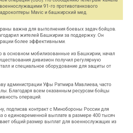
 с военнослужащими 91-го противотанкового
вадрокоптеры Mavic и башкирский мед.
страны важна для выполнения боевых задач бойцов.
годарил жителей Башкирии за поддержку. Он
перации более эффективными.
го в основном мобилизованные из Башкирии, начал
 существования дивизион получил регулярную
талл и специальное оборудование для защиты от
лаву администрации Уфы Ратмира Мавлиева, часто
лы. Благодаря всем оказанным ресурсам бойцы
ивность операций.
у, подписав контракт с Минобороны России для
аз о единовременной выплате в размере 400 тысяч
чивает общий размер выплат для военнослужащих из