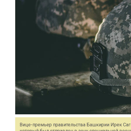
Вице-премьер правительства Башкирии Ирек Саги
который был отправлен в зону специальной воен