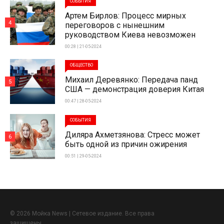
СОБЫТИЯ
Артем Бирлов: Процесс мирных
4
переговоров с нынешним
руководством Киева невозможен
00:28 | 21-05-2024
ОБЩЕСТВО
Михаил Деревянко: Передача панд
5
США — демонстрация доверия Китая
00:47 | 28-05-2024
СОБЫТИЯ
Диляра Ахметзянова: Стресс может
6
быть одной из причин ожирения
00:51 | 29-05-2024
© 2026 Мойка News | Сетевое издание. Все права
защищены.