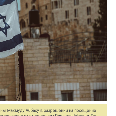
ины Махмуду Аббасу в разрешении на посещение
 международным отношениям Рияд аль-Малики. Он