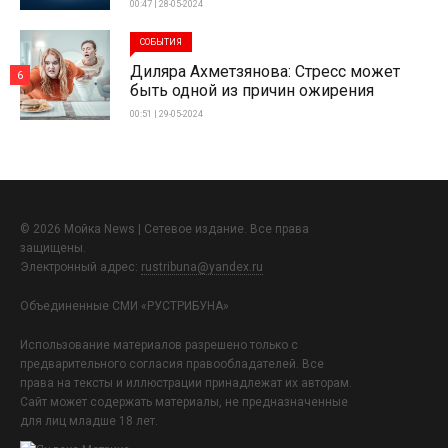
00:47 | 28-05-2024
СОБЫТИЯ
Диляра Ахметзянова: Стресс может
6
быть одной из причин ожирения
00:51 | 29-05-2024
© 2026 Мойка News | Сетевое издание. Все права
защищены.
Электронный адрес:
rustribuna@yandex.ru
Объединенные СМИ «РУСТРИБУНА»
Использование материалов разрешено только с
предварительного согласия правообладателей. Все
права на тексты и иллюстрации принадлежат их авторам.
Сайт может содержать материалы, не предназначенные
для лиц младше 18 лет.