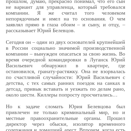
прошлом, думаю, прекрасно понимал, что его сын
не вариант для управленца, который требовался
компании. Я же считал того человеком
непорядочным и имел на то основания. О чем
заявлял прямо в глаза обоим – и сыну, и отцу, –
рассказывает Юрий Белевцов.
Сегодня он – один из двух основателей крупнейшей
в России социально значимой производственной
компании – вынужден опасаться за свою жизнь. Во
время очередной командировки в Луганск Юрий
Васильевич обнаружил в квартире, где
остановился, гранату-растяжку. Она не взорвалась
по счастливой случайности: Юрий Васильевич с
детства, с тех самых ранних поездок на санках в
детсад, привык вставать и уезжать по делам рано,
около шести. Киллеры попросту просчитались…
Но к задаче сломать Юрия Белевцова был
привлечен не только криминальный мир, но и
местные правоохранительные органы. Прошел
директор через обыски, изолятор временного
содержания и домашний арест. Впрочем, когда есть