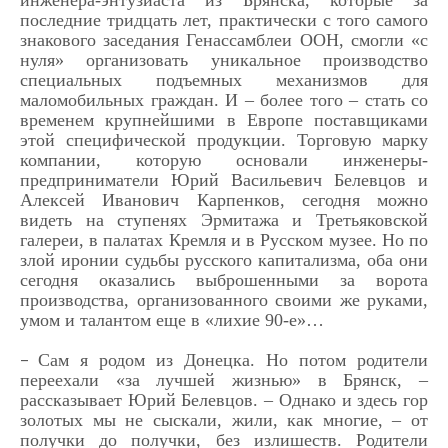
инженера-энтузиаста из Брянска, которые за
последние тридцать лет, практически с того самого
знакового заседания Генассамблеи ООН, смогли «с
нуля» организовать уникальное производство
специальных подъемных механизмов для
маломобильных граждан. И – более того – стать со
временем крупнейшими в Европе поставщиками
этой специфической продукции. Торговую марку
компании, которую основали инженеры-
предприниматели Юрий Васильевич Белевцов и
Алексей Иванович Карпенков, сегодня можно
видеть на ступенях Эрмитажа и Третьяковской
галереи, в палатах Кремля и в Русском музее. Но по
злой иронии судьбы русского капитализма, оба они
сегодня оказались выброшенными за ворота
производства, организованного своими же руками,
умом и талантом еще в «лихие 90-е»…
Сам я родом из Донецка. Но потом родители
–
переехали «за лучшей жизнью» в Брянск, –
рассказывает Юрий Белевцов. – Однако и здесь гор
золотых мы не сыскали, жили, как многие, – от
получки до получки, без излишеств. Родители