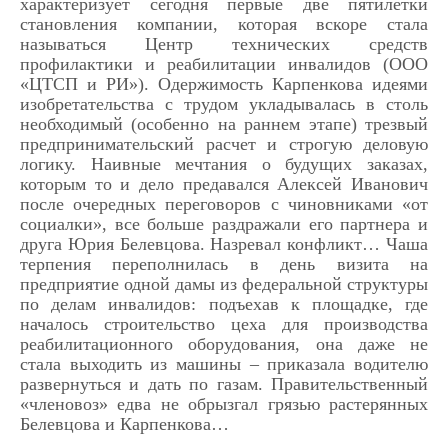
характеризует сегодня первые две пятилетки
становления компании, которая вскоре стала
называться Центр технических средств
профилактики и реабилитации инвалидов (ООО
«ЦТСП и РИ»). Одержимость Карпенкова идеями
изобретательства с трудом укладывалась в столь
необходимый (особенно на раннем этапе) трезвый
предпринимательский расчет и строгую деловую
логику. Наивные мечтания о будущих заказах,
которым то и дело предавался Алексей Иванович
после очередных переговоров с чиновниками «от
социалки», все больше раздражали его партнера и
друга Юрия Белевцова. Назревал конфликт… Чаша
терпения переполнилась в день визита на
предприятие одной дамы из федеральной структуры
по делам инвалидов: подъехав к площадке, где
началось строительство цеха для производства
реабилитационного оборудования, она даже не
стала выходить из машины – приказала водителю
развернуться и дать по газам. Правительственный
«членовоз» едва не обрызгал грязью растерянных
Белевцова и Карпенкова…