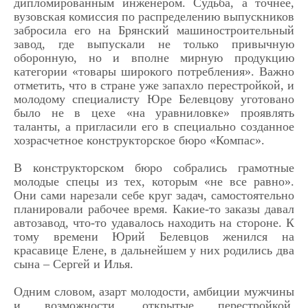
дипломированным инженером. Судьба, а точнее,
вузовская комиссия по распределению выпускников
забросила его на Брянский машиностроительный
завод, где выпускали не только привычную
оборонную, но и вполне мирную продукцию
категории «товары широкого потребления». Важно
отметить, что в стране уже запахло перестройкой, и
молодому специалисту Юре Белевцову уготовано
было не в цехе «на уравниловке» проявлять
таланты, а пригласили его в специально созданное
хозрасчетное конструкторское бюро «Компас».
В конструкторском бюро собрались грамотные
молодые спецы из тех, которым «не все равно».
Они сами нарезали себе круг задач, самостоятельно
планировали рабочее время. Какие-то заказы давал
автозавод, что-то удавалось находить на стороне. К
тому времени Юрий Белевцов женился на
красавице Елене, в дальнейшем у них родились два
сына – Сергей и Илья.
Одним словом, азарт молодости, амбиции мужчины
и возможности, открытые перестройкой,