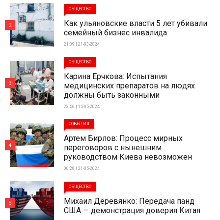
ОБЩЕСТВО
Как ульяновские власти 5 лет убивали
2
семейный бизнес инвалида
21:09 | 21-03-2024
ОБЩЕСТВО
Карина Ерчкова: Испытания
3
медицинских препаратов на людях
должны быть законными
23:56 | 15-05-2024
СОБЫТИЯ
Артем Бирлов: Процесс мирных
4
переговоров с нынешним
руководством Киева невозможен
00:28 | 21-05-2024
ОБЩЕСТВО
Михаил Деревянко: Передача панд
5
США — демонстрация доверия Китая