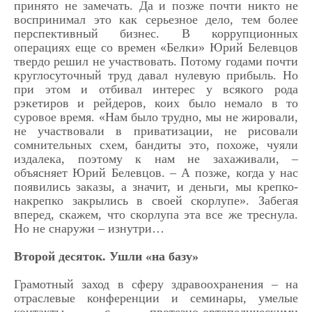
принято не замечать. Да и позже почти никто не
воспринимал это как серьезное дело, тем более
перспективный бизнес. В коррупционных
операциях еще со времен «Белки» Юрий Белевцов
твердо решил не участвовать. Потому годами почти
круглосуточный труд давал нулевую прибыль. Но
при этом и отбивал интерес у всякого рода
рэкетиров и рейдеров, коих было немало в то
суровое время. «Нам было трудно, мы не жировали,
не участвовали в приватизации, не рисовали
сомнительных схем, бандиты это, похоже, чуяли
издалека, поэтому к нам не захаживали, –
объясняет Юрий Белевцов. – А позже, когда у нас
появились заказы, а значит, и деньги, мы крепко-
накрепко закрылись в своей скорлупе». Забегая
вперед, скажем, что скорлупа эта все же треснула.
Но не снаружи – изнутри…
Второй десяток. Ушли «на базу»
Грамотный заход в сферу здравоохранения – на
отраслевые конференции и семинары, умелые