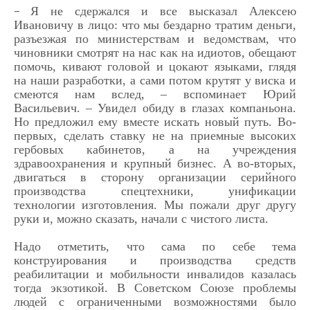
Я не сдержался и все высказал Алексею
–
Ивановичу в лицо: что мы бездарно тратим деньги,
разъезжая по министерствам и ведомствам, что
чиновники смотрят на нас как на идиотов, обещают
помочь, кивают головой и цокают языками, глядя
на наши разработки, а сами потом крутят у виска и
смеются нам вслед, – вспоминает Юрий
Васильевич. – Увидел обиду в глазах компаньона.
Но предложил ему вместе искать новый путь. Во-
первых, сделать ставку не на приемные высоких
гербовых кабинетов, а на учреждения
здравоохранения и крупный бизнес. А во-вторых,
двигаться в сторону организации серийного
производства спецтехники, унификации
технологии изготовления. Мы пожали друг другу
руки и, можно сказать, начали с чистого листа.
Надо отметить, что сама по себе тема
конструирования и производства средств
реабилитации и мобильности инвалидов казалась
тогда экзотикой. В Советском Союзе проблемы
людей с ограниченными возможностями было