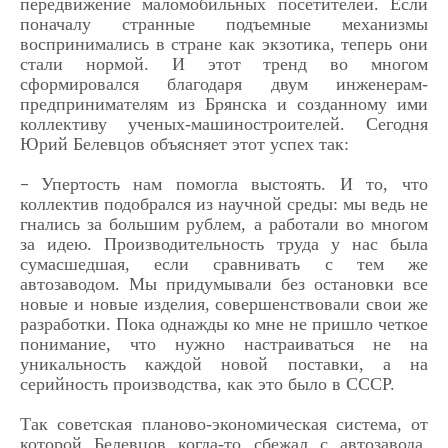
передвижение маломобильных посетителей. Если
поначалу странные подъемные механизмы
воспринимались в стране как экзотика, теперь они
стали нормой. И этот тренд во многом
сформировался благодаря двум инженерам-
предпринимателям из Брянска и созданному ими
коллективу ученых-машиностроителей. Сегодня
Юрий Белевцов объясняет этот успех так:
Упертость нам помогла выстоять. И то, что
–
коллектив подобрался из научной среды: мы ведь не
гнались за большим рублем, а работали во многом
за идею. Производительность труда у нас была
сумасшедшая, если сравнивать с тем же
автозаводом. Мы придумывали без остановки все
новые и новые изделия, совершенствовали свои же
разработки. Пока однажды ко мне не пришло четкое
понимание, что нужно настраиваться не на
уникальность каждой новой поставки, а на
серийность производства, как это было в СССР.
Так советская планово-экономическая система, от
которой Белевцов когда-то сбежал с автозавода,