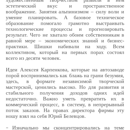
художественным творчеством развили в нем
эстетический вкус и пространственное
воображение. Занятия альпинизмом – силу воли и
умение планировать. А базовое техническое
образование помогало грамотно выстраивать
технологические процессы и прогнозировать
результат. Чего не хватало обоим собственникам в
равной мере – экономических знаний и бизнес-
практики. Шишки набивали на ходу. Всем
коллективом, который на первых порах состоял
всего из десяти человек.
Идеи Алексея Карпенкова, которые на автозаводе
порой воспринимались как блажь на грани безумия,
здесь, в формате независимой творческой
мастерской, ценились высоко. Но для развития и
стабильного получения доходов одних идей
недостаточно. Важно уметь превратить их в
коммерческий процесс, в систему, в непрерывный
поток заказов. На правах директора фирмы эту
ношу взял на себя Юрий Белевцов.
Изначально мы сконцентрировались на теме
–