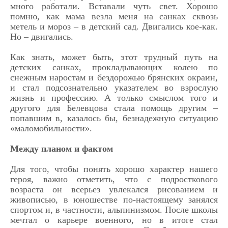
много работали. Вставали чуть свет. Хорошо
помню, как мама везла меня на санках сквозь
метель и мороз – в детский сад. Двигались кое-как.
Но – двигались.
Как знать, может быть, этот трудный путь на
детских санках, прокладывающих колею по
снежным наростам и бездорожью брянских окраин,
и стал подсознательно указателем во взрослую
жизнь и профессию. А только смыслом того и
другого для Белевцова стала помощь другим –
попавшим в, казалось бы, безнадежную ситуацию
«маломобильности».
Между планом и фактом
Для того, чтобы понять хорошо характер нашего
героя, важно отметить, что с подросткового
возраста он всерьез увлекался рисованием и
живописью, в юношестве по-настоящему занялся
спортом и, в частности, альпинизмом. После школы
мечтал о карьере военного, но в итоге стал