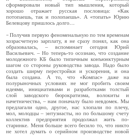
сформировали новый тип мышления, который
хорошо отражает русская пословица: «Как
потопаешь, так и полопаешь». А «топать» Юрию
Белевцову пришлось долго…
Получив первую феноменальную по тем временам
–
хозрасчетную зарплату, я не сразу понял, как она
образовалась, – вспоминает сегодня Юрий
Васильевич. – Но теперь-то осознаю, что создание
молодежного КБ было типичным конъюнктурным
шагом со стороны руководства завода. Надо было
создать ширму перестройки и ускорения, и она
была создана. А то, что «Компас» даже на
полурыночных условиях не мог пробить своим
идеями, инициативами и разработками толстый
слой заводского бюрократизма, волокиты и
начетничества, – нам поначалу было невдомек. Мы
предлагали одно, другое, нас хлопали по плечу,
мол, молодцы – энтузиасты, но по большому счету
коллектив предприятия продолжал жить по-
старинке. Меня больше всего бесило то, что никто
не хотел думать о серийном производстве новой