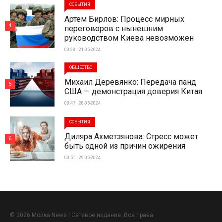
СОБЫТИЯ
Артем Бирлов: Процесс мирных
4
переговоров с нынешним
руководством Киева невозможен
00:28 | 21-05-2024
ОБЩЕСТВО
Михаил Деревянко: Передача панд
5
США — демонстрация доверия Китая
00:47 | 28-05-2024
СОБЫТИЯ
Диляра Ахметзянова: Стресс может
6
быть одной из причин ожирения
00:51 | 29-05-2024
© 2026 Мойка News | Сетевое издание. Все права