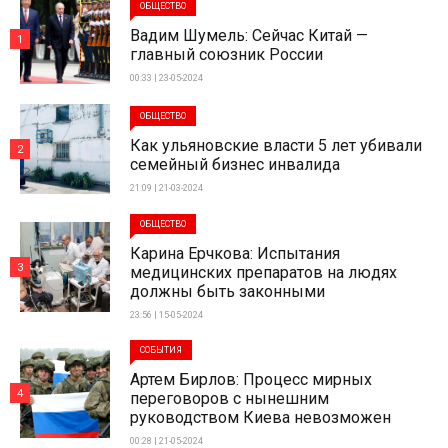
ОБЩЕСТВО
Вадим Шумель: Сейчас Китай —
1
главный союзник России
00:33 | 23-05-2024
ОБЩЕСТВО
Как ульяновские власти 5 лет убивали
2
семейный бизнес инвалида
21:09 | 21-03-2024
ОБЩЕСТВО
Карина Ерчкова: Испытания
3
медицинских препаратов на людях
должны быть законными
23:56 | 15-05-2024
СОБЫТИЯ
Артем Бирлов: Процесс мирных
4
переговоров с нынешним
руководством Киева невозможен
00:28 | 21-05-2024