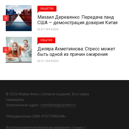
ОБЩЕСТВО
Михаил Деревянко: Передача панд
5
США — демонстрация доверия Китая
00:47 | 28-05-2024
СОБЫТИЯ
Диляра Ахметзянова: Стресс может
6
быть одной из причин ожирения
00:51 | 29-05-2024
© 2026 Мойка News | Сетевое издание. Все права
защищены.
Электронный адрес:
rustribuna@yandex.ru
Объединенные СМИ «РУСТРИБУНА»
Использование материалов разрешено только с