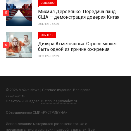
ОБЩЕСТВО
Михаил Деревянко: Передача панд
5
США — демонстрация доверия Китая
00:47 | 28-05-2024
СОБЫТИЯ
Диляра Ахметзянова: Стресс может
6
быть одной из причин ожирения
00:51 | 29-05-2024
© 2026 Мойка News | Сетевое издание. Все права
защищены.
Электронный адрес:
rustribuna@yandex.ru
Объединенные СМИ «РУСТРИБУНА»
Использование материалов разрешено только с
предварительного согласия правообладателей. Все