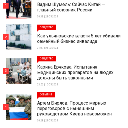
Вадим Шумель: Сейчас Китай —
1
главный союзник России
00:33 | 23-05-2024
ОБЩЕСТВО
Как ульяновские власти 5 лет убивали
2
семейный бизнес инвалида
21:09 | 21-03-2024
ОБЩЕСТВО
Карина Ерчкова: Испытания
3
медицинских препаратов на людях
должны быть законными
23:56 | 15-05-2024
СОБЫТИЯ
Артем Бирлов: Процесс мирных
4
переговоров с нынешним
руководством Киева невозможен
00:28 | 21-05-2024