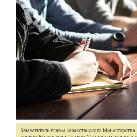
Заместитель главы казахстанского Министерства 
послом Белоруссии Павлом Утюпиным заявил о н