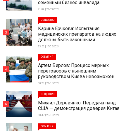
семейный бизнес инвалида
21:09 | 21-03-2024
ОБЩЕСТВО
Карина Ерчкова: Испытания
3
медицинских препаратов на людях
должны быть законными
23:56 | 15-05-2024
СОБЫТИЯ
Артем Бирлов: Процесс мирных
4
переговоров с нынешним
руководством Киева невозможен
00:28 | 21-05-2024
ОБЩЕСТВО
Михаил Деревянко: Передача панд
5
США — демонстрация доверия Китая
00:47 | 28-05-2024
СОБЫТИЯ