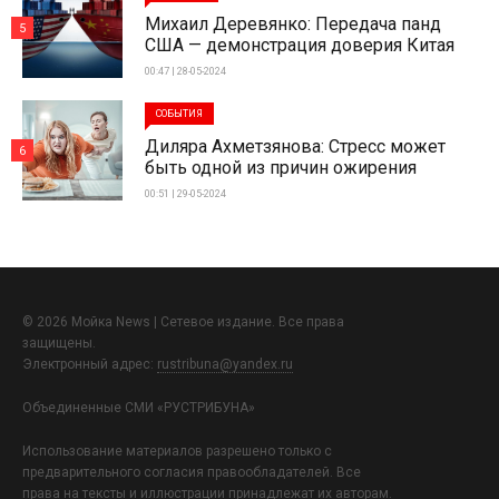
Михаил Деревянко: Передача панд
5
США — демонстрация доверия Китая
00:47 | 28-05-2024
СОБЫТИЯ
Диляра Ахметзянова: Стресс может
6
быть одной из причин ожирения
00:51 | 29-05-2024
© 2026 Мойка News | Сетевое издание. Все права
защищены.
Электронный адрес:
rustribuna@yandex.ru
Объединенные СМИ «РУСТРИБУНА»
Использование материалов разрешено только с
предварительного согласия правообладателей. Все
права на тексты и иллюстрации принадлежат их авторам.