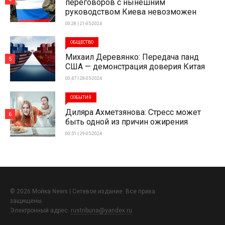
переговоров с нынешним
руководством Киева невозможен
00:28 | 21-05-2024
ОБЩЕСТВО
Михаил Деревянко: Передача панд
5
США — демонстрация доверия Китая
00:47 | 28-05-2024
СОБЫТИЯ
Диляра Ахметзянова: Стресс может
6
быть одной из причин ожирения
00:51 | 29-05-2024
© 2026 Мойка News | Сетевое издание. Все права
защищены.
Электронный адрес:
rustribuna@yandex.ru