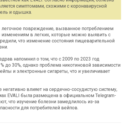
ляется симптомами, схожими с коронавирусной
шель и одышка.
е легочное повреждение, вызванное потреблением
 изменениям в легких, которые можно выявить с
едили, что изменение состояния пищеварительной
зни.
рав напомнил о том, что с 2009 по 2023 год
1% до 30%, однако проблема никотиновой зависимости
вейпы и электронные сигареты, что и увеличивает
 негативно влияет на сердечно-сосудистую систему,
омах EVALI была размещена в официальном Telegram-
ют, что изучение болезни замедлилось из-за
опасности для потребителей вейпов.