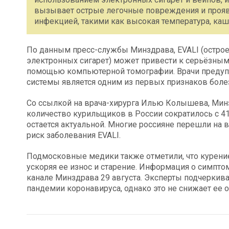
вызывает острые легочные повреждения и прояв
инфекцией, такими как высокая температура, ка
По данным пресс-службы Минздрава, EVALI (остро
электронных сигарет) может привести к серьёзным
помощью компьютерной томографии. Врачи предупр
системы является одним из первых признаков боле
Со ссылкой на врача-хирурга Илью Колышева, Минзд
количество курильщиков в России сократилось с 4
остается актуальной. Многие россияне перешли на 
риск заболевания EVALI.
Подмосковные медики также отметили, что курение
ускоряя ее износ и старение. Информация о симпт
канале Минздрава 29 августа. Эксперты подчеркива
пандемии коронавируса, однако это не снижает ее 