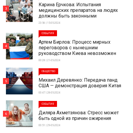
Карина Ерчкова: Испытания
3
медицинских препаратов на людях
должны быть законными
23:56 | 15-05-2024
СОБЫТИЯ
Артем Бирлов: Процесс мирных
4
переговоров с нынешним
руководством Киева невозможен
00:28 | 21-05-2024
ОБЩЕСТВО
Михаил Деревянко: Передача панд
5
США — демонстрация доверия Китая
00:47 | 28-05-2024
СОБЫТИЯ
Диляра Ахметзянова: Стресс может
6
быть одной из причин ожирения
00:51 | 29-05-2024