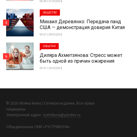
00:28 | 21-05-2024
ОБЩЕСТВО
Михаил Деревянко: Передача панд
5
США — демонстрация доверия Китая
00:47 | 28-05-2024
СОБЫТИЯ
Диляра Ахметзянова: Стресс может
6
быть одной из причин ожирения
00:51 | 29-05-2024
© 2026 Мойка News | Сетевое издание. Все права
защищены.
Электронный адрес:
rustribuna@yandex.ru
Объединенные СМИ «РУСТРИБУНА»