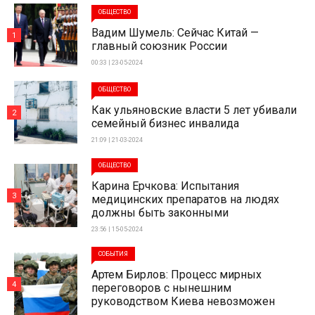
ОБЩЕСТВО
Вадим Шумель: Сейчас Китай —
1
главный союзник России
00:33 | 23-05-2024
ОБЩЕСТВО
Как ульяновские власти 5 лет убивали
2
семейный бизнес инвалида
21:09 | 21-03-2024
ОБЩЕСТВО
Карина Ерчкова: Испытания
3
медицинских препаратов на людях
должны быть законными
23:56 | 15-05-2024
СОБЫТИЯ
Артем Бирлов: Процесс мирных
4
переговоров с нынешним
руководством Киева невозможен