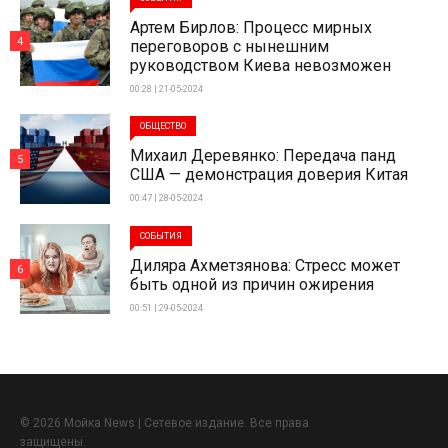
Артем Бирлов: Процесс мирных
4
переговоров с нынешним
руководством Киева невозможен
00:28 | 21-05-2024
ОБЩЕСТВО
Михаил Деревянко: Передача панд
5
США — демонстрация доверия Китая
00:47 | 28-05-2024
СОБЫТИЯ
Диляра Ахметзянова: Стресс может
6
быть одной из причин ожирения
00:51 | 29-05-2024
© 2026 Мойка News | Сетевое издание. Все права
защищены.