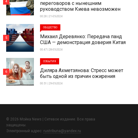
4
переговоров с нынешним
руководством Киева невозможен
00:28 | 21-05-2024
ОБЩЕСТВО
Михаил Деревянко: Передача панд
5
США — демонстрация доверия Китая
00:47 | 28-05-2024
СОБЫТИЯ
Диляра Ахметзянова: Стресс может
6
быть одной из причин ожирения
00:51 | 29-05-2024
© 2026 Мойка News | Сетевое издание. Все права
защищены.
Электронный адрес:
rustribuna@yandex.ru