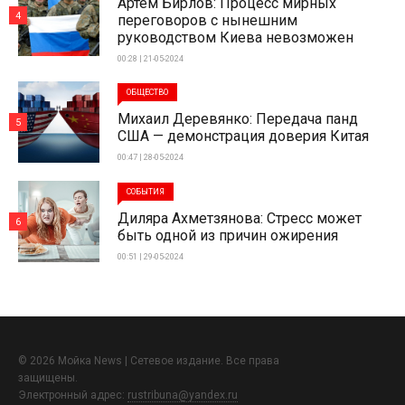
Артем Бирлов: Процесс мирных
4
переговоров с нынешним
руководством Киева невозможен
00:28 | 21-05-2024
ОБЩЕСТВО
Михаил Деревянко: Передача панд
5
США — демонстрация доверия Китая
00:47 | 28-05-2024
СОБЫТИЯ
Диляра Ахметзянова: Стресс может
6
быть одной из причин ожирения
00:51 | 29-05-2024
© 2026 Мойка News | Сетевое издание. Все права
защищены.
Электронный адрес:
rustribuna@yandex.ru