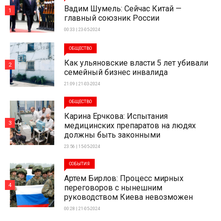
Вадим Шумель: Сейчас Китай —
1
главный союзник России
00:33 | 23-05-2024
ОБЩЕСТВО
Как ульяновские власти 5 лет убивали
2
семейный бизнес инвалида
21:09 | 21-03-2024
ОБЩЕСТВО
Карина Ерчкова: Испытания
3
медицинских препаратов на людях
должны быть законными
23:56 | 15-05-2024
СОБЫТИЯ
Артем Бирлов: Процесс мирных
4
переговоров с нынешним
руководством Киева невозможен
00:28 | 21-05-2024