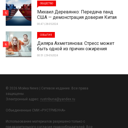
ОБЩЕСТВО
Михаил Деревянко: Передача панд
5
США — демонстрация доверия Китая
00:47 | 28-05-2024
СОБЫТИЯ
Диляра Ахметзянова: Стресс может
6
быть одной из причин ожирения
00:51 | 29-05-2024
© 2026 Мойка News | Сетевое издание. Все права
защищены.
Электронный адрес:
rustribuna@yandex.ru
Объединенные СМИ «РУСТРИБУНА»
Использование материалов разрешено только с
предварительного согласия правообладателей. Все