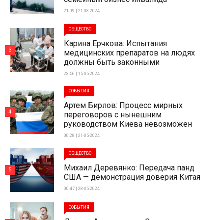
21:09 | 21-03-2024
ОБЩЕСТВО
Карина Ерчкова: Испытания
3
медицинских препаратов на людях
должны быть законными
23:56 | 15-05-2024
СОБЫТИЯ
Артем Бирлов: Процесс мирных
4
переговоров с нынешним
руководством Киева невозможен
00:28 | 21-05-2024
ОБЩЕСТВО
Михаил Деревянко: Передача панд
5
США — демонстрация доверия Китая
00:47 | 28-05-2024
СОБЫТИЯ